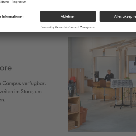
tore
ore Campus verfügbar.
eiten im Store, um
en.