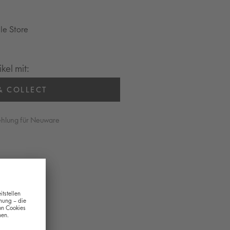
cle Store
kel mit:
& COLLECT
ehlung für Neuware