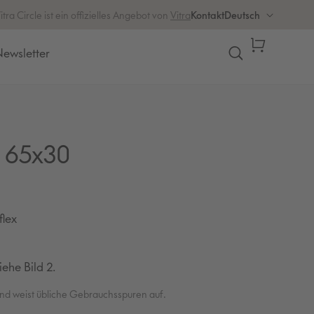
S
itra Circle ist ein offizielles Angebot von
Vitra
Kontakt
Deutsch
p
ewsletter
Warenkorb
r
a
c
h
n 65x30
e
flex
ehe Bild 2.
und weist übliche Gebrauchsspuren auf.