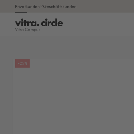
DIREKT
Privatkunden
Geschäftskunden
ZUM
INHALT
Vitra Campus
ZU
–25%
PRODUKTINFORMATIONEN
SPRINGEN